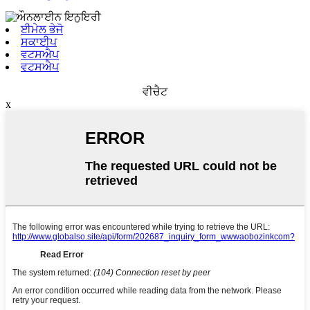
ਈਮੇਲ ਭੇਜੋ
ਸਕਾਈਪ
ਵਟਸਐਪ
ਵਟਸਐਪ
ਵੀਚੈਟ
x