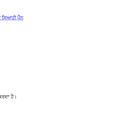
 ਕਰਦਾ ਹੈ।