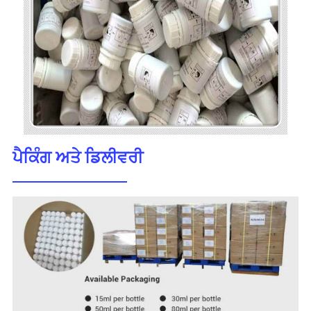
ਪੈਕਿੰਗ ਅਤੇ ਡਿਲੀਵਰੀ