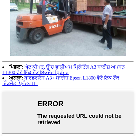
ਪਿਛਲਾ:
ਘੱਟ ਕੀਮਤ, ਉੱਚ ਵਾਲੀਅਮ ਪ੍ਰਿੰਟਿੰਗ A3 ਸਾਈਜ਼ ਐਪਸਨ
L1300 ਫੋਟੋ ਇੰਕ ਟੈਂਕ ਇੰਕਜੈੱਟ ਪ੍ਰਿੰਟਰ
ਅਗਲਾ:
ਬਾਰਡਰਲੈੱਸ A3+ ਸਾਈਜ਼ Epson L1800 ਫੋਟੋ ਇੰਕ ਟੈਂਕ
ਇੰਕਜੈੱਟ ਪ੍ਰਿੰਟਰ111