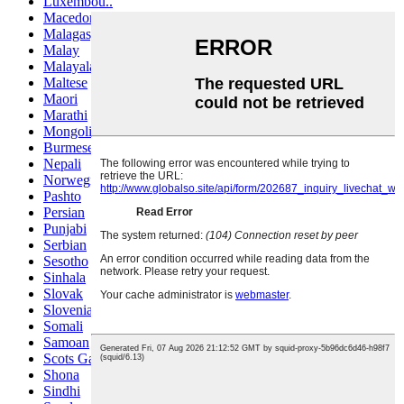
Luxembou..
Macedonian
Malagasy
Malay
Malayalam
Maltese
Maori
Marathi
Mongolian
Burmese
Nepali
Norwegian
Pashto
Persian
Punjabi
Serbian
Sesotho
Sinhala
Slovak
Slovenian
Somali
Samoan
Scots Gaelic
Shona
Sindhi