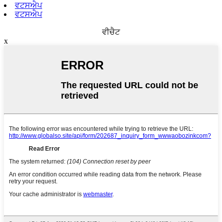
ਵਟਸਐਪ
ਵਟਸਐਪ
ਵੀਚੈਟ
x